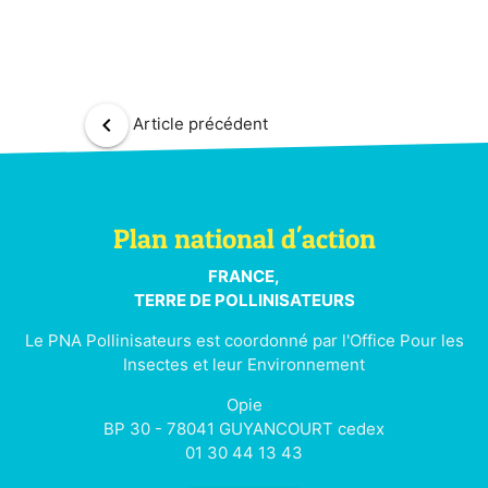
chevron_left
Article précédent
Plan national d'action
FRANCE,
TERRE DE POLLINISATEURS
Le PNA Pollinisateurs est coordonné par l'Office Pour les
Insectes et leur Environnement
Opie
BP 30 - 78041 GUYANCOURT cedex
01 30 44 13 43