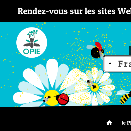
Rendez-vous sur les sites We
Fr
home
le P