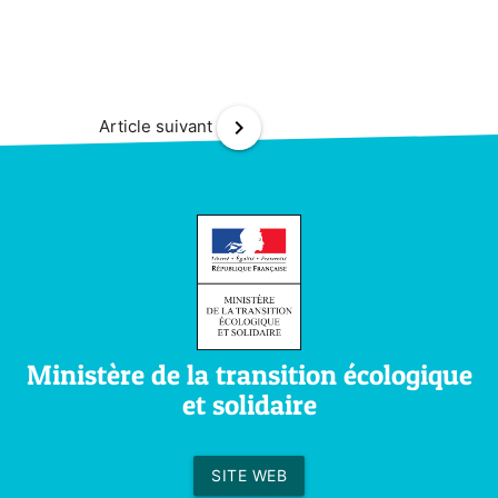
chevron_right
Article suivant
Ministère de la transition écologique
et solidaire
SITE WEB