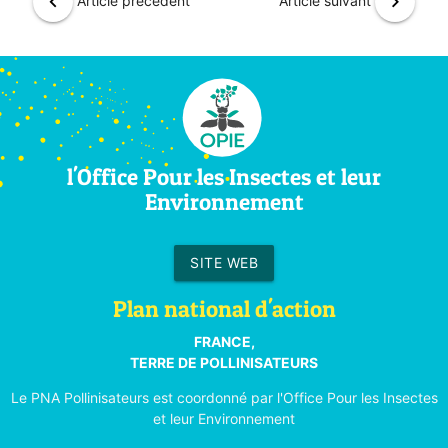
chevron_left
chevron_right
Article précédent
Article suivant
l'Office Pour les Insectes et leur
Environnement
SITE WEB
Plan national d'action
FRANCE,
TERRE DE POLLINISATEURS
Le PNA Pollinisateurs est coordonné par l'Office Pour les Insectes
et leur Environnement