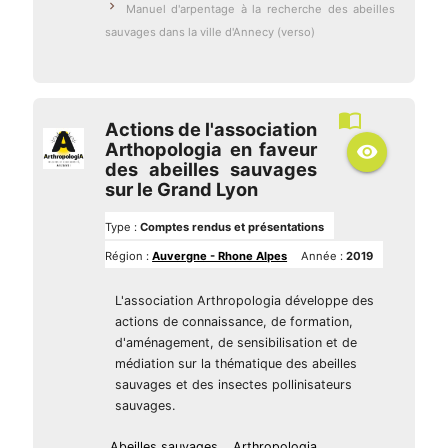
navigate_next
Manuel d'arpentage à la recherche des abeilles
sauvages dans la ville d'Annecy (verso)
import_contacts
Actions de l'association
Arthopologia en faveur
remove_red_eye
des abeilles sauvages
sur le Grand Lyon
Type :
Comptes rendus et présentations
Région :
Auvergne - Rhone Alpes
Année :
2019
L'association Arthropologia développe des
actions de connaissance, de formation,
d'aménagement, de sensibilisation et de
médiation sur la thématique des abeilles
sauvages et des insectes pollinisateurs
sauvages.
Abeilles sauvages
Arthropologia