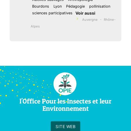
Bourdons
Lyon
Pédagogie
pollinisation
Voir aussi
sciences participatives
navigate_next
Auvergne - Rhône-
Alpes
l'Office Pour les Insectes et leur
Environnement
SITE WEB