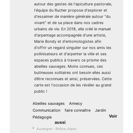
autour des gestes de l'apiculture pastorale,
l'équipe du Rucher propose d'explorer et
d'essaimer de manière générale autour "du
vivant" et de sa place dans nos cadres
urbains de vie. En 2018, elle créé le manuel
d'arpentage accompagnée d'une artiste,
Marie Bondy et d'entomologistes afin
d'offrir un regard singulier sur nos amis les
pollinisateurs et d'arpenter la ville et ses
espaces publics à travers ce prisme des
abeilles sauvages. Moins connues, ces
butineuses solitaires ont besoin elles aussi
d’être reconnues et ainsi, préservées. Cette
carte est l'occasion de les révéler au grand
public !
Abeilles sauvages
Annecy
Communication
faire connaître
Jardin
Voir
Pédagogie
aussi
navigate_next
Auvergne - Rhône-Alpes