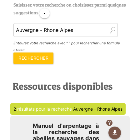
Saisissez votre recherche ou choisissez parmi quelques
suggestions
arrow_drop_down
Entourez votre recherche avec " " pour rechercher une formule
exacte
Ressources disponibles
2
résultats pour la recherche
Auvergne - Rhone Alpes
help
Manuel d'arpentage à
la recherche des
file_download
abeilles sauvages dans